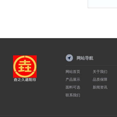
网站导航
网站首页
关于我们
产品展示
品质保障
面料可选
新闻资讯
联系我们