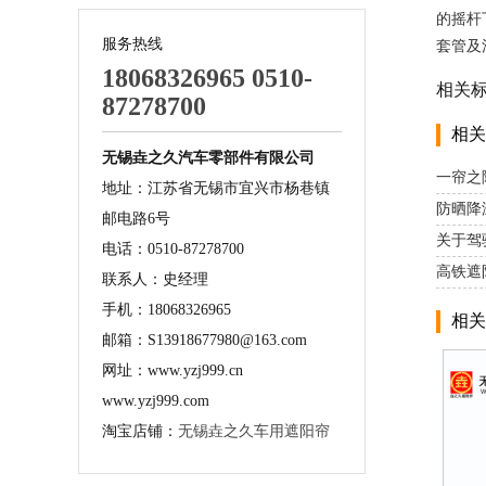
的摇杆
服务热线
套管及
18068326965 0510-
相关
87278700
相关
无锡垚之久汽车零部件有限公司
一帘之
地址：江苏省无锡市宜兴市杨巷镇
防晒降
邮电路6号
关于驾
电话：0510-87278700
高铁遮
联系人：史经理
手机：18068326965
相关
邮箱：S13918677980@163.com
网址：www.yzj999.cn
www.yzj999.com
淘宝店铺：
无锡垚之久车用遮阳帘