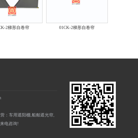
1CK-2梯形自卷帘
01CK-2梯形自卷帘
m
主营：
车用遮阳棚
,
船舶遮光帘
,
来电咨询!