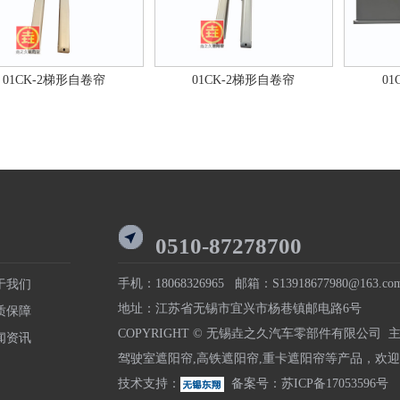
01CK-2梯形自卷帘
01CK-2梯形自卷帘
0
0510-87278700
手机：18068326965 邮箱：S13918677980@163.co
于我们
地址：江苏省无锡市宜兴市杨巷镇邮电路6号
质保障
COPYRIGHT © 无锡垚之久汽车零部件有限公司 
闻资讯
驾驶室遮阳帘
,
高铁遮阳帘
,
重卡遮阳帘
等产品，欢迎
技术支持：
备案号：
苏ICP备17053596号