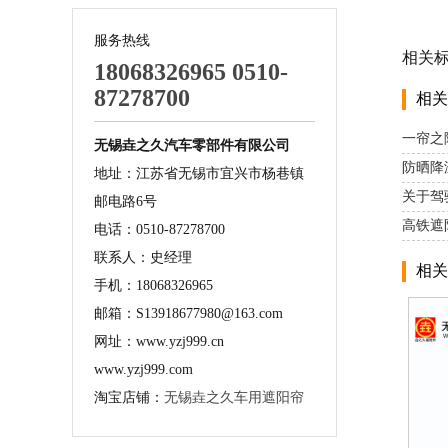
服务热线
相关
18068326965 0510-
87278700
相关
一帘之
无锡垚之久汽车零部件有限公司
防晒降
地址：江苏省无锡市宜兴市杨巷镇
关于驾
邮电路6号
高铁遮
电话：0510-87278700
联系人：史经理
相关
手机：18068326965
邮箱：S13918677980@163.com
网址：www.yzj999.cn
www.yzj999.com
淘宝店铺：
无锡垚之久车用遮阳帘