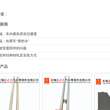
标签：
新闻
隔，车内看风景依旧通透
温：给爱车“撑把伞”
驶室遮阳帘的问题
阳帘结构特性及安装方式
产品