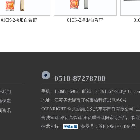
01CK-2梯形自卷帘
01CK-2梯形自卷帘
0
0510-87278700
手机：18068326965 邮箱：S13918677980@163.co
于我们
地址：江苏省无锡市宜兴市杨巷镇邮电路6号
质保障
COPYRIGHT © 无锡垚之久汽车零部件有限公司 
闻资讯
驾驶室遮阳帘
,
高铁遮阳帘
,
重卡遮阳帘
等产品，欢迎
技术支持：
备案号：
苏ICP备17053596号