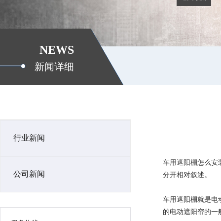
NEWS
新闻详细
行业新闻
车用遮阳棚
怎么安
公司新闻
分开相对叙述。
车用遮阳棚就是电
的电动遮阳帘的一