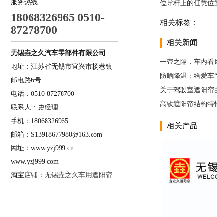
服务热线
位导杆上的任意位
18068326965 0510-
相关标签：
87278700
相关新闻
无锡垚之久汽车零部件有限公司
一帘之隔，车内看
地址：江苏省无锡市宜兴市杨巷镇
防晒降温：给爱车“
邮电路6号
关于驾驶室遮阳帘
电话：0510-87278700
高铁遮阳帘结构特
联系人：史经理
手机：18068326965
相关产品
邮箱：S13918677980@163.com
网址：www.yzj999.cn
www.yzj999.com
淘宝店铺：
无锡垚之久车用遮阳帘