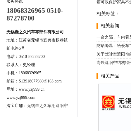
服务热线
帘可以保护家具不
18068326965 0510-
相关标签：
87278700
相关新闻
无锡垚之久汽车零部件有限公司
一帘之隔，车内看
地址：江苏省无锡市宜兴市杨巷镇
防晒降温：给爱车“
邮电路6号
关于驾驶室遮阳帘
电话：0510-87278700
高铁遮阳帘结构特
联系人：史经理
手机：18068326965
相关产品
邮箱：S13918677980@163.com
网址：www.yzj999.cn
www.yzj999.com
淘宝店铺：
无锡垚之久车用遮阳帘