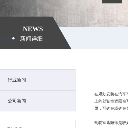
NEWS
新闻详细
行业新闻
在规划安装在
汽车
公司新闻
上的
驾驶室遮阳帘
属，可钩在或钩在
驾驶室遮阳帘是较